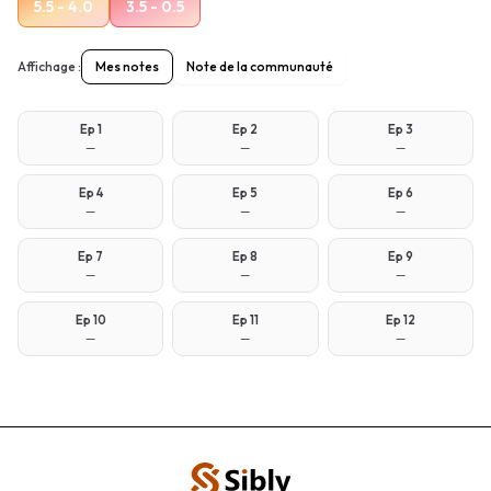
5.5 - 4.0
3.5 - 0.5
Affichage :
Mes notes
Note de la communauté
Ep
1
Ep
2
Ep
3
—
—
—
Ep
4
Ep
5
Ep
6
—
—
—
Ep
7
Ep
8
Ep
9
—
—
—
Ep
10
Ep
11
Ep
12
—
—
—