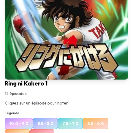
Ring ni Kakero 1
12
épisodes
Cliquez sur un épisode pour noter
Légende :
10.0 - 9.0
8.5 - 8.0
7.5 - 7.0
6.5 - 6.0