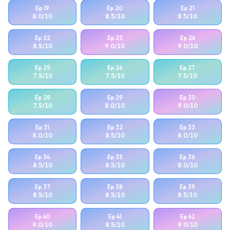
Ep
19
Ep
20
Ep
21
8.0
/10
8.5
/10
8.5
/10
Ep
22
Ep
23
Ep
24
8.5
/10
9.0
/10
9.0
/10
Ep
25
Ep
26
Ep
27
7.5
/10
7.5
/10
7.5
/10
Ep
28
Ep
29
Ep
30
7.5
/10
8.0
/10
9.0
/10
Ep
31
Ep
32
Ep
33
8.0
/10
8.5
/10
8.0
/10
Ep
34
Ep
35
Ep
36
8.5
/10
8.5
/10
8.0
/10
Ep
37
Ep
38
Ep
39
8.5
/10
8.5
/10
8.5
/10
Ep
40
Ep
41
Ep
42
9.0
/10
8.5
/10
9.0
/10