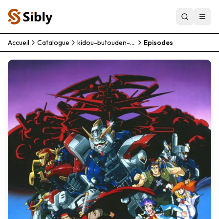
Accueil
Catalogue
kidou-butouden-g-gundam
Episodes