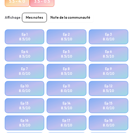
5.5 - 4.0
3.5 - 0.5
Affichage :
Mes notes
Note de la communauté
Ep
1
Ep
2
Ep
3
8.5
/10
8.5
/10
8.0
/10
Ep
4
Ep
5
Ep
6
8.5
/10
8.5
/10
8.5
/10
Ep
7
Ep
8
Ep
9
8.0
/10
8.5
/10
8.0
/10
Ep
10
Ep
11
Ep
12
8.0
/10
8.0
/10
8.5
/10
Ep
13
Ep
14
Ep
15
8.5
/10
8.5
/10
8.0
/10
Ep
16
Ep
17
Ep
18
8.5
/10
8.0
/10
8.0
/10