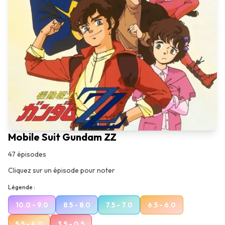
Mobile Suit Gundam ZZ
47
épisodes
Cliquez sur un épisode pour noter
Légende :
10.0 - 9.0
8.5 - 8.0
7.5 - 7.0
6.5 - 6.0
5.5 - 4.0
3.5 - 0.5