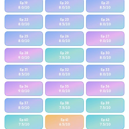
Ep
19
Ep
20
Ep
21
8.0
/10
8.0
/10
8.5
/10
Ep
22
Ep
23
Ep
24
8.0
/10
8.5
/10
8.0
/10
Ep
25
Ep
26
Ep
27
8.0
/10
8.0
/10
9.0
/10
Ep
28
Ep
29
Ep
30
9.0
/10
7.5
/10
8.0
/10
Ep
31
Ep
32
Ep
33
8.5
/10
8.0
/10
8.0
/10
Ep
34
Ep
35
Ep
36
9.0
/10
9.0
/10
9.0
/10
Ep
37
Ep
38
Ep
39
8.0
/10
7.5
/10
7.5
/10
Ep
40
Ep
41
Ep
42
7.5
/10
6.5
/10
7.5
/10