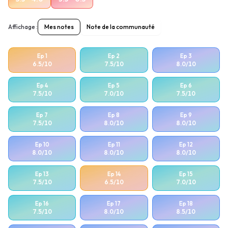
Affichage :
Mes notes
Note de la communauté
Ep
1
Ep
2
Ep
3
6.5
/10
7.5
/10
8.0
/10
Ep
4
Ep
5
Ep
6
7.5
/10
7.0
/10
7.5
/10
Ep
7
Ep
8
Ep
9
7.5
/10
8.0
/10
8.0
/10
Ep
10
Ep
11
Ep
12
8.0
/10
8.0
/10
8.0
/10
Ep
13
Ep
14
Ep
15
7.5
/10
6.5
/10
7.0
/10
Ep
16
Ep
17
Ep
18
7.5
/10
8.0
/10
8.5
/10