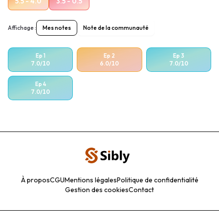
5.5 - 4.0
3.5 - 0.5
Affichage :
Mes notes
Note de la communauté
Ep
1
Ep
2
Ep
3
7.0
/10
6.0
/10
7.0
/10
Ep
4
7.0
/10
À propos
CGU
Mentions légales
Politique de confidentialité
Gestion des cookies
Contact