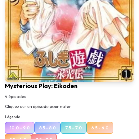
Mysterious Play: Eikoden
4
épisodes
Cliquez sur un épisode pour noter
Légende :
10.0 - 9.0
8.5 - 8.0
7.5 - 7.0
6.5 - 6.0