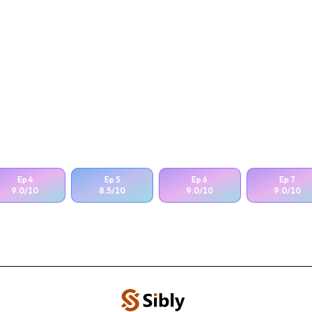
Ep
4
Ep
5
Ep
6
Ep
7
9.0
/10
8.5
/10
9.0
/10
9.0
/10