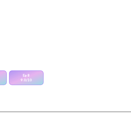
Ep
8
9.0
/10