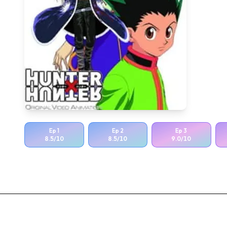
Ep
1
Ep
2
Ep
3
8.5
/10
8.5
/10
9.0
/10