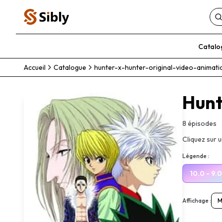
Catalo
Accueil
Catalogue
hunter-x-hunter-original-video-animati
Hunt
8
épisodes
Cliquez sur 
Légende :
10.0 - 9.0
Affichage :
M