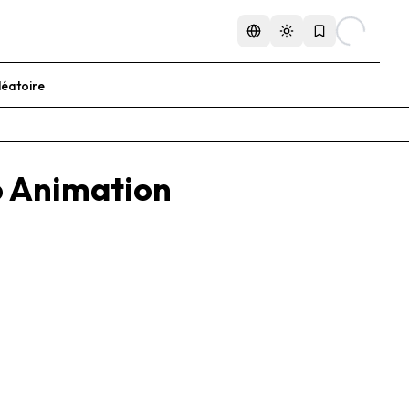
Changer de langue
Changer de thème
léatoire
o Animation