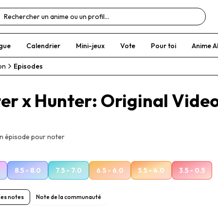
gue
Calendrier
Mini-jeux
Vote
Pour toi
Anime A
on
Episodes
er x Hunter: Original Vide
un épisode pour noter
8.5 - 8.0
7.5 - 7.0
6.5 - 6.0
5.5 - 4.0
3.5 - 0.5
es notes
Note de la communauté