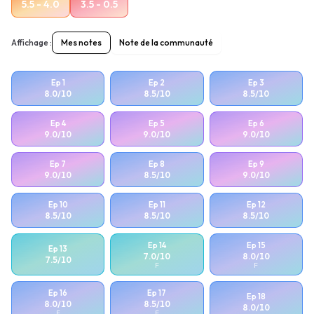
5.5 - 4.0
3.5 - 0.5
Affichage :
Mes notes
Note de la communauté
Ep
1
Ep
2
Ep
3
8.0
/10
8.5
/10
8.5
/10
Ep
4
Ep
5
Ep
6
9.0
/10
9.0
/10
9.0
/10
Ep
7
Ep
8
Ep
9
9.0
/10
8.5
/10
9.0
/10
Ep
10
Ep
11
Ep
12
8.5
/10
8.5
/10
8.5
/10
Ep
14
Ep
15
Ep
13
7.0
/10
8.0
/10
7.5
/10
F
F
Ep
16
Ep
17
Ep
18
8.0
/10
8.5
/10
8.0
/10
F
F