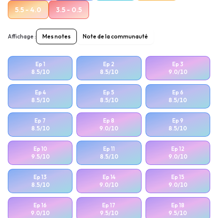
5.5 - 4.0
3.5 - 0.5
Affichage :
Mes notes
Note de la communauté
Ep
1
Ep
2
Ep
3
8.5
/10
8.5
/10
9.0
/10
Ep
4
Ep
5
Ep
6
8.5
/10
8.5
/10
8.5
/10
Ep
7
Ep
8
Ep
9
8.5
/10
9.0
/10
8.5
/10
Ep
10
Ep
11
Ep
12
9.5
/10
8.5
/10
9.0
/10
Ep
13
Ep
14
Ep
15
8.5
/10
9.0
/10
9.0
/10
Ep
16
Ep
17
Ep
18
9.0
/10
9.5
/10
9.5
/10